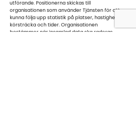
utförande. Positionerna skickas till
organisationen som använder Tjänsten för att
kunna följa upp statistik på platser, hastighet,
körsträcka och tider. Organisationen
bestämmer när insamlad data ska raderas.
Kontakt
Om du har frågor om denna policy och
behandlingen av dina personuppgifter, vill
radera eller ändra felaktiga uppgifter kan du
kontakta vår Support genom de
kontaktuppgifter som finns på Transiro Eco
Transports hemsida.
Kontakt