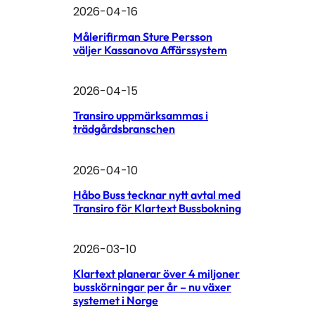
2026-04-16
Målerifirman Sture Persson
väljer Kassanova Affärssystem
2026-04-15
Transiro uppmärksammas i
trädgårdsbranschen
2026-04-10
Håbo Buss tecknar nytt avtal med
Transiro för Klartext Bussbokning
2026-03-10
Klartext planerar över 4 miljoner
busskörningar per år – nu växer
systemet i Norge