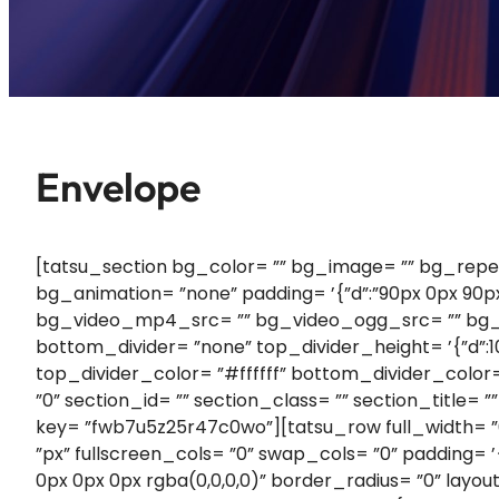
Envelope
[tatsu_section bg_color= ”” bg_image= ”” bg_repeat=
bg_animation= ”none” padding= ’{”d”:”90px 0px 90px 
bg_video_mp4_src= ”” bg_video_ogg_src= ”” bg_vi
bottom_divider= ”none” top_divider_height= ’{”d”:1
top_divider_color= ”#ffffff” bottom_divider_color=
”0” section_id= ”” section_class= ”” section_title
key= ”fwb7u5z25r47c0wo”][tatsu_row full_width= 
”px” fullscreen_cols= ”0” swap_cols= ”0” padding= ’
0px 0px 0px rgba(0,0,0,0)” border_radius= ”0” lay