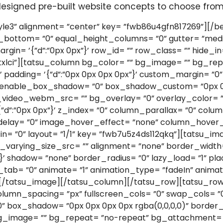
esigned pre-built website concepts to choose fro
out= ”1/2” key= ”fwb7u5z5ttendhqp”][tatsu_image image= ”https://transiro.com/wp-content/uploads/2013/11/proj-10-Image-2.jpg” image_varying_size_src= ”” alignment= ”none” border_width= ”0” border_color= ”” id= ”3743” size= ”full” adaptive_image= ”0” rebel= ”0” width= ’{”d”:”100%%”}’ shadow= ”none” border_radius= ”0” lazy_load= ”1” placeholder_bg= ”rgba(241,244,251,1)” image_offset= ”0” offset= ’{”d”:”0px 0px”}’ lightbox= ”0” link= ”” new_tab= ”0” animate= ”1” animation_type= ”fadeIn” animation_delay= ”0” enable_margin= ”0” margin= ’{”d”:”0px 0px 0px 0px”}’ key= ”fwb7u5z5zmab0vny”][/tatsu_image][/tatsu_column][tatsu_column bg_color= ”” bg_image= ”” bg_repeat= ”no-repeat” bg_attachment= ”scroll” bg_position= ’{”d”:”top left”}’ bg_size= ’{”d”:”cover”}’ padding= ’{”d”:”0px 0px 0px 0px”}’ custom_margin= ”0” margin= ’{”d”:”0px 0px 0px 0px”}’ border= ’{”d”:”0px 0px 0px 0px”}’ border_color= ”” border_radius= ”0” enable_box_shadow= ”0” box_shadow_custom= ”0px 0px 0px 0px rgba(0,0,0,0)” bg_video= ”0” bg_video_mp4_src= ”” bg_video_ogg_src= ”” bg_video_webm_src= ”” bg_overlay= ”0” overlay_color= ”” animate_overlay= ”none” link_overlay= ”” vertical_align= ”none” column_offset= ”0” offset= ’{”d”:”0px 0px”}’ z_index= ”0” column_parallax= ”0” column_width= ’{”d”:”50″,”m”:”100″}’ column_mobile_spacing= ”0” animate= ”0” animation_type= ”fadeIn” animation_delay= ”0” image_hover_effect= ”none” column_hover_effect= ”none” hover_box_shadow= ”0px 0px 0px 0px rgba(0,0,0,0)” col_id= ”” column_class= ”” hide_in= ”0” layout= ”1/2” key= ”fwb7u5z6tq69dwwm”][tatsu_image image= ”https://transiro.com/wp-content/uploads/2013/11/proj-10-Image-3.jpg” image_varying_size_src= ”” alignment= ”none” border_width= ”0” border_color= ”” id= ”3744” size= ”full” adaptive_image= ”0” rebel= ”0” width= ’{”d”:”100%%”}’ shadow= ”none” border_radius= ”0” lazy_load= ”1” placeholder_bg= ”rgba(241,244,251,1)” image_offset= ”0” offset= ’{”d”:”0px 0px”}’ lightbox= ”0” link= ”” new_tab= ”0” animate= ”1” animation_type= ”fadeIn” animation_delay= ”0” enable_margin= ”0” margin= ’{”d”:”0px 0px 0px 0px”}’ key= ”fwb7u5z6zm5r8eho”][/tatsu_image][/tatsu_column][/tatsu_row][/tatsu_section][tatsu_section bg_color= ”rgba(241,244,251,1)” bg_image= ”” bg_repeat= ”no-repeat” bg_attachment= ’{”d”:”scroll”}’ bg_position= ’{”d”:”top left”}’ bg_size= ’{”d”:”cover”}’ bg_animation= ”none” padding= ’{”d”:”90px 0px 0px 0px ”}’ margin= ’{”d”:”0px 0px 0px 0px”}’ border= ”0px 0px 0px 0px” border_color= ”” bg_video= ”0” bg_video_mp4_src= ”” bg_video_ogg_src= ”” bg_video_webm_src= ”” bg_overlay= ”0” overlay_color= ”” full_screen= ”0” top_divider= ”none” bottom_divider= ”none” top_divider_height= ’{”d”:100}’ top_divider_position= ”above” bottom_divider_height= ’{”d”:100}’ bottom_divider_position= ”below” top_divider_color= ”#ffffff” bottom_divider_color= ”#ffffff” invert_top_divider= ”0” invert_bottom_divider= ”0” flip_top_divider= ”0” flip_bottom_divider= ”0” section_id= ”” section_class= ”” section_title= ”” offset_section= ”” offset_value= ”0px” full_screen_header_scheme= ”background–dark” hide_in= ”0” key= ”fwb7u5z7s71vp7o1”][tatsu_row full_width= ”0” bg_color= ”” no_margin_bottom= ”0” equal_height_columns= ”0” gutter= ”medium” column_spacing= ”px” fullscreen_cols= ”0” swap_cols= ”0” padding= ’{”d”:”0px 0px 0px 0px”}’ margin= ’{”d”:”0px 0px”}’ row_id= ”” row_class= ”” hide_in= ”0” box_shadow= ”0px 0px 0px 0px rgba(0,0,0,0)” border_radius= ”0” layout= ”1/1” key= ”fwb7u5z91c4cnpjy”][tatsu_column bg_color= ”” bg_image= ”” bg_repeat= ”no-repeat” bg_attachment= ”scroll” bg_posit