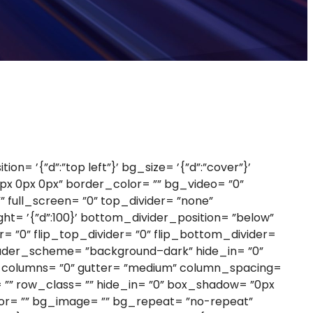
= ’{”d”:”top left”}’ bg_size= ’{”d”:”cover”}’
0px 0px 0px” border_color= ”” bg_video= ”0”
ull_screen= ”0” top_divider= ”none”
ht= ’{”d”:100}’ bottom_divider_position= ”below”
r= ”0” flip_top_divider= ”0” flip_bottom_divider=
_header_scheme= ”background–dark” hide_in= ”0”
_columns= ”0” gutter= ”medium” column_spacing=
d= ”” row_class= ”” hide_in= ”0” box_shadow= ”0px
olor= ”” bg_image= ”” bg_repeat= ”no-repeat”