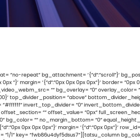
 ”no-repeat” bg_attachment= ’{”d”:”scroll”}’ bg_position
0px ”}’ margin= ’{”d”:”0px 0px 0px 0px”}’ border= ”0px 
deo_webm_src= ”” bg_overlay= ”0” overlay_color= ”” f
00}’ top_divider_position= ”above” bottom_divider_heig
 ”#ffffff” invert_top_divider= ”0” invert_bottom_divide
= ”” offset_section= ”” offset_value= ”0px” full_screen
”0” bg_color= ”” no_margin_bottom= ”0” equal_height
{”d”:”0px 0px 0px 0px”}’ margin= ’{”d”:”0px 0px”}’ row_i
out= ”1/1” key= ”fwb86u4dyf5dsus7”][tatsu_column bg_c