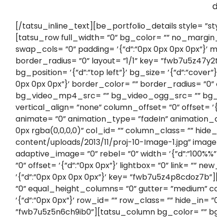
d
[/tatsu_inline_text][be_portfolio_details style= ”style3” alignment= ”center” key= ”fwb86u4gfn817269”][/be_portfolio_details][/tatsu_column][/tatsu_row][tatsu_row full_width= ”0” bg_color= ”” no_margin_bottom= ”0” equal_height_columns= ”0” gutter= ”medium” column_spacing= ”px” fullscreen_cols= ”0” swap_cols= ”0” padding= ’{”d”:”0px 0px 0px 0px”}’ margin= ’{”d”:”0px 0px”}’ row_id= ”” row_class= ”” hide_in= ”0” box_shadow= ”0px 0px 0px 0px rgba(0,0,0,0)” border_radius= ”0” layout= ”1/1” key= ”fwb7u5z47y2txlci”][tatsu_column bg_color= ”” bg_image= ”” bg_repeat= ”no-repeat” bg_attachment= ”scroll” bg_position= ’{”d”:”top left”}’ bg_size= ’{”d”:”cover”}’ padding= ’{”d”:”0px 0px 0px 0px”}’ custom_margin= ”0” margin= ’{”d”:”0px 0px 0px 0px”}’ border= ’{”d”:”0px 0px 0px 0px”}’ border_color= ”” border_radius= ”0” enable_box_shadow= ”0” box_shadow_custom= ”0px 0px 0px 0px rgba(0,0,0,0)” bg_video= ”0” bg_video_mp4_src= ”” bg_video_ogg_src= ”” bg_video_webm_src= ”” bg_overlay= ”0” overlay_color= ”” animate_overlay= ”none” link_overlay= ”” vertical_align= ”none” column_offset= ”0” offset= ’{”d”:”0px 0px”}’ z_index= ”0” column_parallax= ”0” column_width= ’{”d”:”100″}’ column_mobile_spacing= ”0” animate= ”0” animation_type= ”fadeIn” animation_delay= ”0” image_hover_effect= ”none” column_hover_effect= ”none” hover_box_shadow= ”0px 0px 0px 0px rgba(0,0,0,0)” col_id= ”” column_class= ”” hide_in= ”0” layout= ”1/1” key= ”fwb7u5z4ds112qkq”][tatsu_image image= ”https://transiro.com/wp-content/uploads/2013/11/proj-10-Image-1.jpg” image_varying_size_src= ”” alignment= ”none” border_width= ”0” border_color= ”” id= ”3742” size= ”full” adaptive_image= ”0” rebel= ”0” width= ’{”d”:”100%%”}’ shadow= ”none” border_radius= ”0” lazy_load= ”1” placeholder_bg= ”rgba(241,244,251,1)” image_offset= ”0” offset= ’{”d”:”0px 0px”}’ lightbox= ”0” link= ”” new_tab= ”0” animate= ”1” animation_type= ”fadeIn” animation_delay= ”0” enable_margin= ”0” margin= ’{”d”:”0px 0px 0px 0px”}’ key= ”fwb7u5z4p8cdoz7b”][/tatsu_image][/tatsu_column][/tatsu_row][tatsu_row full_width= ”0” bg_color= ”” no_margin_bottom= ”0” equal_height_columns= ”0” gutter= ”medium” column_spacing= ”px” fullscreen_cols= ”0” swap_cols= ”0” padding= ’{”d”:”0px 0px 0px 0px”}’ margin= ’{”d”:”0px 0px”}’ row_id= ”” row_class= ”” hide_in= ”0” box_shadow= ”0px 0px 0px 0px rgba(0,0,0,0)” border_radius= ”0” layout= ”1/2+1/2” key= ”fwb7u5z5n6ch9ib0”][tatsu_column bg_color= ”” bg_image= ”” bg_repeat= ”no-repeat” bg_attachment= ”scroll” bg_position= ’{”d”:”top left”}’ bg_size= ’{”d”:”cover”}’ padding= ’{”d”:”0px 0px 0px 0px”}’ custom_margin= ”0” margin= ’{”d”:”0px 0px 0px 0px”}’ border= ’{”d”:”0px 0px 0px 0px”}’ border_color= ”” border_radius= ”0” enable_box_shadow= ”0” box_shadow_custom= ”0px 0px 0px 0px rgba(0,0,0,0)” bg_video= ”0” bg_video_mp4_src= ”” bg_video_ogg_src= ”” bg_video_webm_src= ”” bg_overlay= ”0” overlay_color= ”” animate_overlay= ”none” link_overlay= ”” vertical_align= ”none” column_offset= ”0” offset= ’{”d”:”0px 0px”}’ z_index= ”0” column_parallax= ”0” column_width= ’{”d”:”50″,”m”:”100″}’ column_mobile_spacing= ”0” animate= ”0” animation_type= ”fadeIn” animation_delay= ”0” image_hover_effect= ”none” column_hover_effect= ”none” hover_box_shadow= ”0px 0px 0px 0px rgba(0,0,0,0)” col_id= ”” column_class= ”” hide_in= ”0” lay