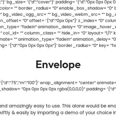
”}’ bg_size= ’{”d”:”cover”}’ padding= ’{”d”:”0px 0px 0px
der_color= ”” border_radius= ”0” enable_box_shadow= ”
”” bg_video_ogg_src= ”” bg_video_webm_src= ”” bg_ov
n_offset= ”0” offset= ’{”d”:”0px 0px”}’ z_index= ”0” col
on_type= ”fadeIn” animation_delay= ”0” image_hover_
col_id= ”” column_class= ”” hide_in= ”0” layout= ”1/1”
mate= ”” animation_type= ”fadeIn” animation_delay= ”0” 
ng= ’{”d”:”0px 0px 0px 0px”}’ border_radius= ”0” key= 
Envelope
’{”d”:”75″,”m”:”100″}’ wrap_alignment= ”center” animate
_shadow= ”0px 0px 0px 0px rgba(0,0,0,0)” padding= ’{”d”
nd amazingly easy to use. This alone would be enoug
iftly & easily by importing a demo of your choice in 