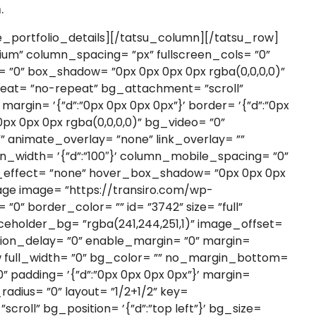
m.
ion= ’{”d”:”top left”}’ bg_size= ’{”d”:”cover”}’ padding= ’{”d”:”0px 0px 0px 0px”}’ custom_margin= ”0” margin= ’{”d”:”0px 0px 0px 0px”}’ border= ’{”d”:”0px 0px 0px 0px”}’ border_color= ”” border_radius= ”0” enable_box_shadow= ”0” box_shadow_custom= ”0px 0px 0px 0px rgba(0,0,0,0)” bg_video= ”0” bg_video_mp4_src= ”” bg_video_ogg_src= ”” bg_video_webm_src= ”” bg_overlay= ”0” overlay_color= ”” animate_overlay= ”none” link_overlay= ”” vertical_align= ”none” column_offset= ”0” offset= ’{”d”:”0px 0px”}’ z_index= ”0” column_parallax= ”0” column_width= ’{”d”:”100″}’ column_mobile_spacing= ”0” animate= ”0” animation_type= ”fadeIn” animation_delay= ”0” image_hover_effect= ”none” column_hover_effect= ”none” hover_box_shadow= ”0px 0px 0px 0px rgba(0,0,0,0)” col_id= ”” column_class= ”” hide_in= ”0” layout= ”1/1” key= ”fwb7u5z97q6wxlbe”][tatsu_image image= ”https://transiro.com/wp-content/uploads/2013/11/proj-10-Image-4.jpg” image_varying_size_src= ”” alignment= ”none” border_width= ”0” border_color= ”” id= ”3745” size= ”full” adaptive_image= ”0” rebel= ”0” width= ’{”d”:”100%%”}’ shadow= ”none” border_radius= ”0” lazy_load= ”1” placeholder_bg= ”rgba(241,244,251,1)” image_offset= ”0” offset= ’{”d”:”0px 0px”}’ lightbox= ”0” link= ”” new_tab= ”0” animate= ”0” animation_type= ”fadeIn” animation_delay= ”0” enable_margin= ”0” margin= ’{”d”:”0px 0px 0px 0px”}’ key= ”fwb7u5z9d51snzbf”][/tatsu_image][/tatsu_column][/tatsu_row][/tatsu_section][tatsu_section bg_color= ”” bg_image= ”” bg_repeat= ”no-repeat” bg_attachment= ’{”d”:”scroll”}’ bg_position= ’{”d”:”top left”}’ bg_size= ’{”d”:”cover”}’ bg_animation= ”none” padding= ’{”d”:”90px 0px 90px 0px”}’ margin= ’{”d”:”0px 0px 0px 0px”}’ border= ”0px 0px 0px 0px” border_color= ”” bg_video= ”0” bg_video_mp4_src= ”” bg_video_ogg_src= ”” bg_video_webm_src= ”” bg_overlay= ”0” overlay_color= ”” full_screen= ”0” top_divider= ”none” bottom_divider= ”none” top_divider_height= ’{”d”:100}’ top_divider_position= ”above” bottom_divider_height= ’{”d”:100}’ bottom_divider_position= ”below” top_divider_color= ”#ffffff” bottom_divider_color= ”#ffffff” invert_top_divider= ”0” invert_bottom_divider= ”0” flip_top_divider= ”0” flip_bottom_divider= ”0” section_id= ”” section_class= ”” section_title= ”” offset_section= ”” offset_value= ”0px” full_screen_header_scheme= ”background–dark” hide_in= ”0” key= ”fwb84tsb9hlv2pa”][tatsu_row full_width= ”0” bg_color= ”” no_margin_bottom= ”0” equal_height_columns= ”0” gutter= ”medium” column_spacing= ”px” fullscreen_cols= ”0” swap_cols= ”0” padding= ’{”d”:”0px 0px 0px 0px”}’ margin= ’{”d”:”0px 0px”}’ row_id= ”” row_class= ”” hide_in= ”0” box_shadow= ”0px 0px 0px 0px rgba(0,0,0,0)” border_radius= ”0” layout= ”1/1” key= ”fwb84tsbhwba06ab”][tatsu_column bg_color= ”” bg_image= ”” bg_repeat= ”no-repeat” bg_attachment= ”scroll” bg_position= ’{”d”:”top left”}’ bg_size= ’{”d”:”cover”}’ padding= ’{”d”:”0px 0px 0px 0px”}’ custom_margin= ”0” margin= ’{”d”:”0px 0px 0px 0px”}’ border= ’{”d”:”0px 0px 0px 0px”}’ border_color= ”” border_radius= ”0” enable_box_shadow= ”0” box_shadow_custom= ”0px 0px 0px 0px rgba(0,0,0,0)” bg_video= ”0” bg_video_mp4_src= ”” bg_