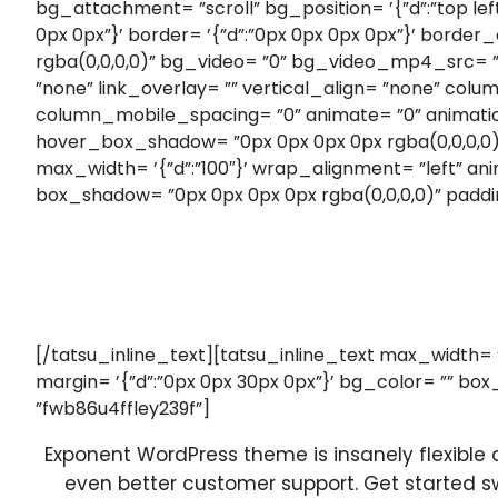
bg_attachment= ”scroll” bg_position= ’{”d”:”top left
0px 0px”}’ border= ’{”d”:”0px 0px 0px 0px”}’ bor
rgba(0,0,0,0)” bg_video= ”0” bg_video_mp4_src= 
”none” link_overlay= ”” vertical_align= ”none” colum
column_mobile_spacing= ”0” animate= ”0” animati
hover_box_shadow= ”0px 0px 0px 0px rgba(0,0,0,0)” 
max_width= ’{”d”:”100″}’ wrap_alignment= ”left” ani
box_shadow= ”0px 0px 0px 0px rgba(0,0,0,0)” paddi
[/tatsu_inline_text][tatsu_inline_text max_width= 
margin= ’{”d”:”0px 0px 30px 0px”}’ bg_color= ”” box
”fwb86u4ffley239f”]
Exponent WordPress theme is insanely flexible a
even better customer support.
Get started sw