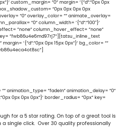
 0px”}’ custom_margin= ”0” margin= ’{”d”:”0px 0px
0” box_shadow_custom= ”0px 0px 0px 0px
erlay= ”0” overlay_color= ”” animate_overlay=
umn_parallax= ”0” column_width= ’{”d”:”100″}’
effect= ”none” column_hover_effect= ”none”
 key= ”fwb86u4e6md97rj7”][tatsu_inline_text
margin= ’{”d”:”0px 0px 15px 0px”}’ bg_color= ””
”fwb86u4eca4ot8sc”]
= ”” animation_type= ”fadeIn” animation_delay= ”0”
:”0px 0px 0px 0px”}’ border_radius= ”0px” key=
h for a 5 star rating. On top of a great tool is
a single click. Over 30 quality professionally