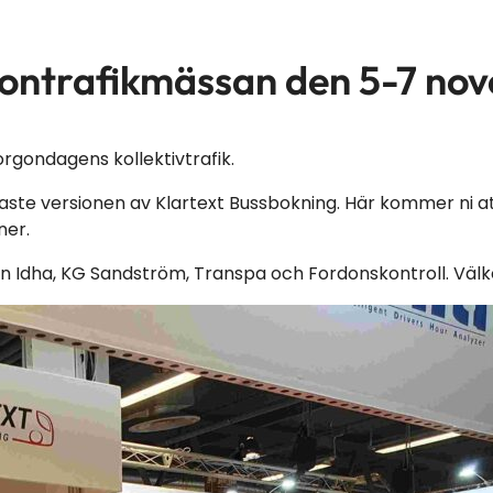
rsontrafikmässan den 5-7 no
rgondagens kollektivtrafik.
aste versionen av Klartext Bussbokning. Här kommer ni att
ner.
rån Idha, KG Sandström, Transpa och Fordonskontroll. Väl