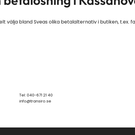
n betalösning i Kassano
 välja bland Sveas olika betalalternativ i butiken, t.ex. f
Tel: 040-671 21 40
info@transiro.se