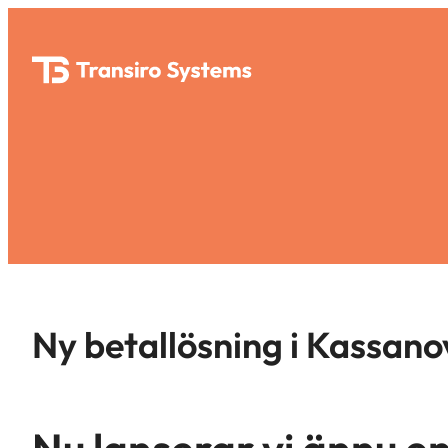
Hoppa
till
innehåll
Ny betallösning i Kassano